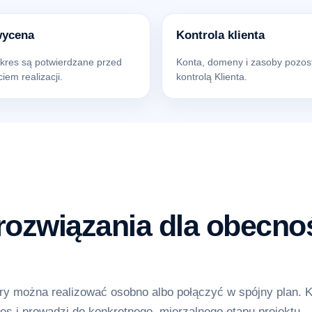
wycena
Kontrola klienta
akres są potwierdzane przed
Konta, domeny i zasoby pozos
iem realizacji.
kontrolą Klienta.
ozwiązania dla obecnoś
y można realizować osobno albo połączyć w spójny plan. 
es i prowadzi do konkretnego, mierzalnego etapu projektu.