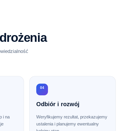
drożenia
owiedzialność
04
Odbiór i rozwój
 i na
Weryfikujemy rezultat, przekazujemy
je
ustalenia i planujemy ewentualny
kolejny etap.