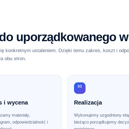
 do uporządkowanego w
ię konkretnym ustaleniem. Dzięki temu zakres, koszt i odp
la obu stron.
03
s i wycena
Realizacja
zamy materiały,
Wykonujemy uzgodniony etap
gram, odpowiedzialność i
bieżąco porządkujemy decyz
lizacji.
projektowe.