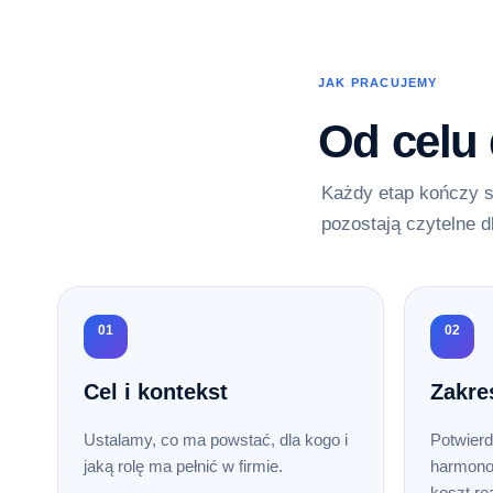
JAK PRACUJEMY
Od celu
Każdy etap kończy s
pozostają czytelne d
01
02
Cel i kontekst
Zakre
Ustalamy, co ma powstać, dla kogo i
Potwierd
jaką rolę ma pełnić w firmie.
harmono
koszt rea