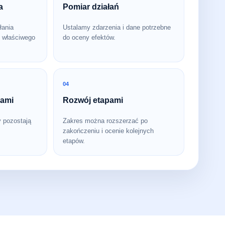
a
Pomiar działań
łania
Ustalamy zdarzenia i dane potrzebne
 właściwego
do oceny efektów.
04
bami
Rozwój etapami
y pozostają
Zakres można rozszerzać po
zakończeniu i ocenie kolejnych
etapów.