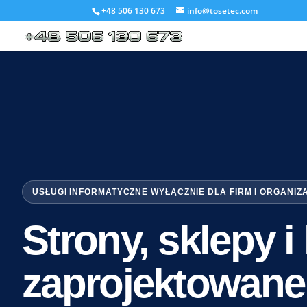
+48 506 130 673
info@tosetec.com
USŁUGI INFORMATYCZNE WYŁĄCZNIE DLA FIRM I ORGANIZ
Strony, sklepy 
zaprojektowane