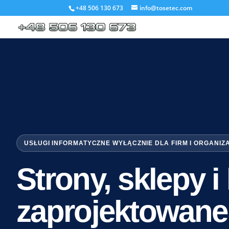
+48 506 130 673
info@tosetec.com
USŁUGI INFORMATYCZNE WYŁĄCZNIE DLA FIRM I ORGANIZ
Strony, sklepy 
zaprojektowane