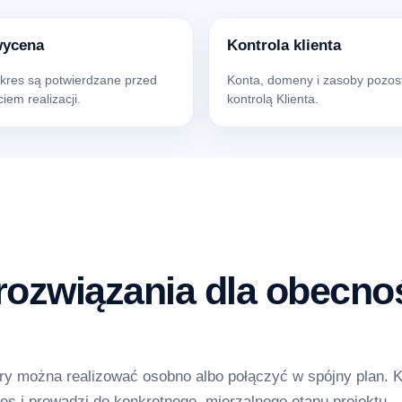
wycena
Kontrola klienta
akres są potwierdzane przed
Konta, domeny i zasoby pozos
iem realizacji.
kontrolą Klienta.
ozwiązania dla obecnoś
y można realizować osobno albo połączyć w spójny plan. 
es i prowadzi do konkretnego, mierzalnego etapu projektu.