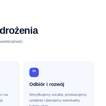
drożenia
owiedzialność
04
Odbiór i rozwój
 i na
Weryfikujemy rezultat, przekazujemy
je
ustalenia i planujemy ewentualny
kolejny etap.