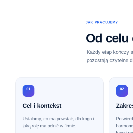
JAK PRACUJEMY
Od celu
Każdy etap kończy s
pozostają czytelne d
01
02
Cel i kontekst
Zakre
Ustalamy, co ma powstać, dla kogo i
Potwierd
jaką rolę ma pełnić w firmie.
harmono
koszt rea