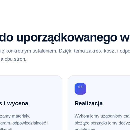
 do uporządkowanego w
ię konkretnym ustaleniem. Dzięki temu zakres, koszt i odp
la obu stron.
03
s i wycena
Realizacja
zamy materiały,
Wykonujemy uzgodniony etap
gram, odpowiedzialność i
bieżąco porządkujemy decyz
lizacji.
projektowe.