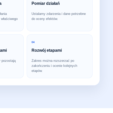
a
Pomiar działań
łania
Ustalamy zdarzenia i dane potrzebne
 właściwego
do oceny efektów.
04
bami
Rozwój etapami
y pozostają
Zakres można rozszerzać po
zakończeniu i ocenie kolejnych
etapów.