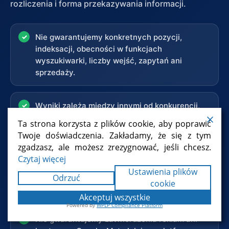
rozliczenia i forma przekazywania informacji.
Nie gwarantujemy konkretnych pozycji,
indeksacji, obecności w funkcjach
wyszukiwarki, liczby wejść, zapytań ani
sprzedaży.
Wyniki zależą między innymi od konkurencji,
historii domeny, oferty, jakości wdrożeń i zmian
Ta strona korzysta z plików cookie, aby poprawić
w zewnętrznych systemach.
Twoje doświadczenia. Zakładamy, że się z tym
zgadzasz, ale możesz zrezygnować, jeśli chcesz.
Czytaj więcej
Podstawowe rozpoznanie może być bezpłatne;
Ustawienia plików
pełny audyt, wdrożenia, treści i stała obsługa
Odrzuć
cookie
są wyceniane zgodnie z ustalonym zakresem.
Akceptuj wszystkie
Powered by
WPLP Compliance Platform
Nie gwarantujemy zatwierdzenia reklam ani