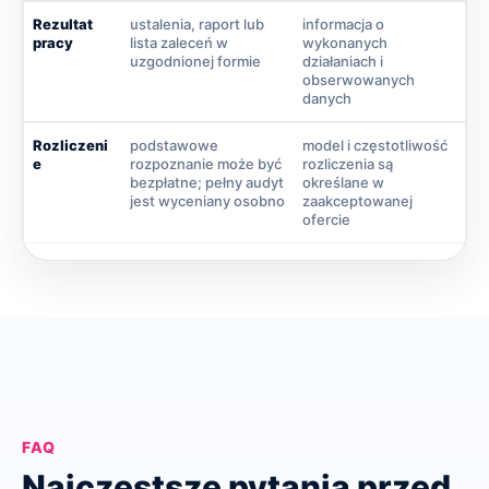
Rezultat
ustalenia, raport lub
informacja o
pracy
lista zaleceń w
wykonanych
uzgodnionej formie
działaniach i
obserwowanych
danych
Rozliczeni
podstawowe
model i częstotliwość
e
rozpoznanie może być
rozliczenia są
bezpłatne; pełny audyt
określane w
jest wyceniany osobno
zaakceptowanej
ofercie
FAQ
Najczęstsze pytania przed