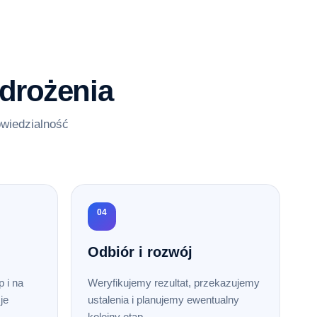
drożenia
owiedzialność
04
Odbiór i rozwój
 i na
Weryfikujemy rezultat, przekazujemy
je
ustalenia i planujemy ewentualny
kolejny etap.