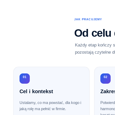
JAK PRACUJEMY
Od celu
Każdy etap kończy s
pozostają czytelne d
01
02
Cel i kontekst
Zakre
Ustalamy, co ma powstać, dla kogo i
Potwierd
jaką rolę ma pełnić w firmie.
harmono
koszt rea