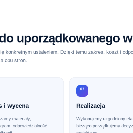
 do uporządkowanego w
ię konkretnym ustaleniem. Dzięki temu zakres, koszt i odp
la obu stron.
03
s i wycena
Realizacja
zamy materiały,
Wykonujemy uzgodniony etap
gram, odpowiedzialność i
bieżąco porządkujemy decyz
lizacji.
projektowe.