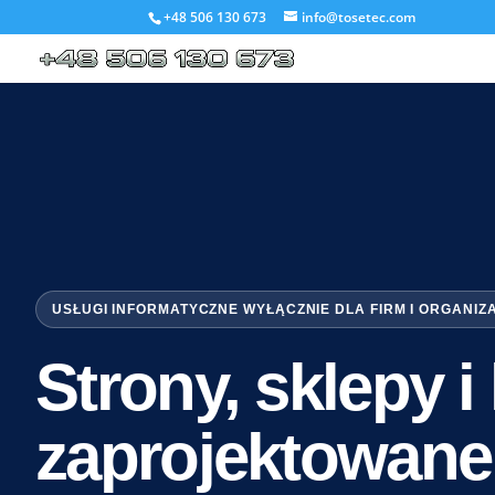
+48 506 130 673
info@tosetec.com
USŁUGI INFORMATYCZNE WYŁĄCZNIE DLA FIRM I ORGANIZ
Strony, sklepy 
zaprojektowane