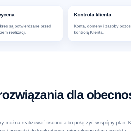
wycena
Kontrola klienta
akres są potwierdzane przed
Konta, domeny i zasoby pozos
iem realizacji.
kontrolą Klienta.
ozwiązania dla obecnoś
y można realizować osobno albo połączyć w spójny plan. 
es i prowadzi do konkretnego, mierzalnego etapu projektu.