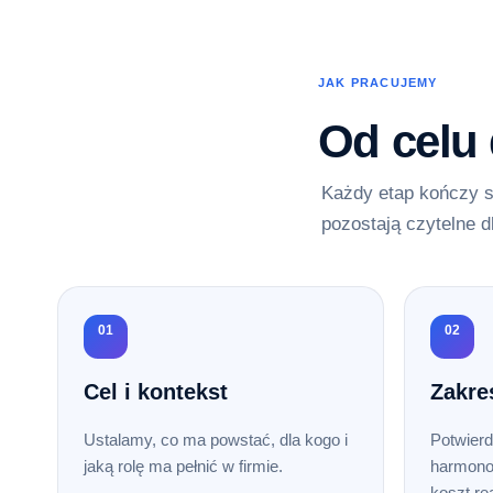
JAK PRACUJEMY
Od celu
Każdy etap kończy s
pozostają czytelne d
01
02
Cel i kontekst
Zakre
Ustalamy, co ma powstać, dla kogo i
Potwierd
jaką rolę ma pełnić w firmie.
harmono
koszt rea