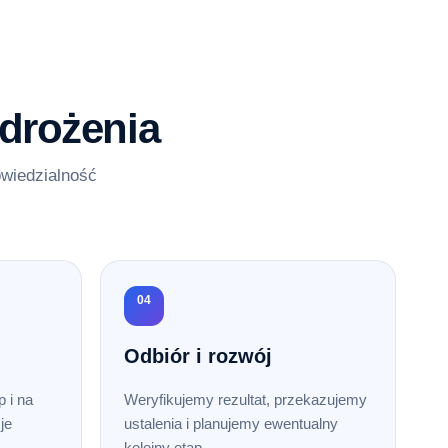
drożenia
owiedzialność
04
Odbiór i rozwój
 i na
Weryfikujemy rezultat, przekazujemy
je
ustalenia i planujemy ewentualny
kolejny etap.