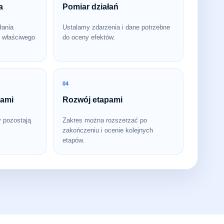
a
Pomiar działań
łania
Ustalamy zdarzenia i dane potrzebne
 właściwego
do oceny efektów.
04
bami
Rozwój etapami
y pozostają
Zakres można rozszerzać po
zakończeniu i ocenie kolejnych
etapów.