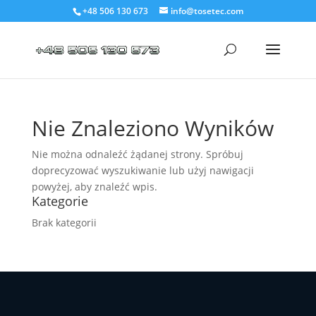
+48 506 130 673
info@tosetec.com
Nie Znaleziono Wyników
Nie można odnaleźć żądanej strony. Spróbuj
doprecyzować wyszukiwanie lub użyj nawigacji
powyżej, aby znaleźć wpis.
Kategorie
Brak kategorii