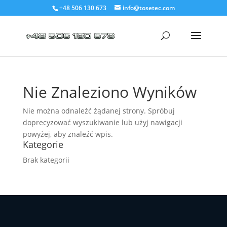
+48 506 130 673
info@tosetec.com
Nie Znaleziono Wyników
Nie można odnaleźć żądanej strony. Spróbuj
doprecyzować wyszukiwanie lub użyj nawigacji
powyżej, aby znaleźć wpis.
Kategorie
Brak kategorii