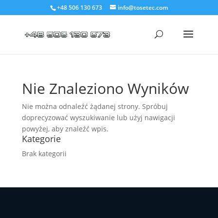
+48 506 130 673
info@tosetec.com
Nie Znaleziono Wyników
Nie można odnaleźć żądanej strony. Spróbuj
doprecyzować wyszukiwanie lub użyj nawigacji
powyżej, aby znaleźć wpis.
Kategorie
Brak kategorii