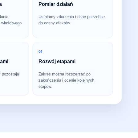
a
Pomiar działań
łania
Ustalamy zdarzenia i dane potrzebne
 właściwego
do oceny efektów.
04
bami
Rozwój etapami
y pozostają
Zakres można rozszerzać po
zakończeniu i ocenie kolejnych
etapów.