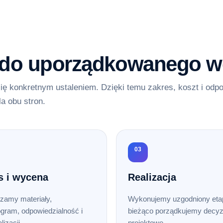
 do uporządkowanego w
ię konkretnym ustaleniem. Dzięki temu zakres, koszt i odp
la obu stron.
03
s i wycena
Realizacja
zamy materiały,
Wykonujemy uzgodniony etap
gram, odpowiedzialność i
bieżąco porządkujemy decyz
lizacji.
projektowe.