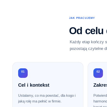
JAK PRACUJEMY
Od celu
Każdy etap kończy s
pozostają czytelne d
01
02
Cel i kontekst
Zakre
Ustalamy, co ma powstać, dla kogo i
Potwierd
jaką rolę ma pełnić w firmie.
harmono
koszt rea