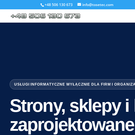
+48 506 130 673
info@tosetec.com
USŁUGI INFORMATYCZNE WYŁĄCZNIE DLA FIRM I ORGANIZ
Strony, sklepy 
zaprojektowane