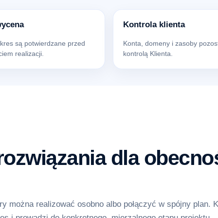
wycena
Kontrola klienta
akres są potwierdzane przed
Konta, domeny i zasoby pozos
iem realizacji.
kontrolą Klienta.
ozwiązania dla obecnoś
y można realizować osobno albo połączyć w spójny plan. 
es i prowadzi do konkretnego, mierzalnego etapu projektu.