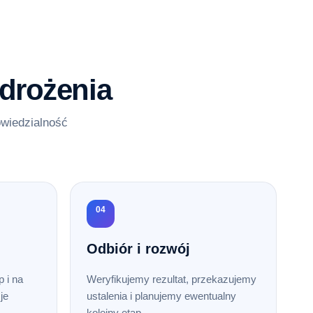
drożenia
owiedzialność
04
Odbiór i rozwój
 i na
Weryfikujemy rezultat, przekazujemy
je
ustalenia i planujemy ewentualny
kolejny etap.