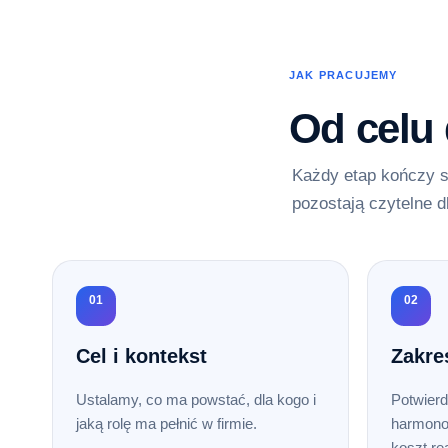
JAK PRACUJEMY
Od celu
Każdy etap kończy s
pozostają czytelne d
01
02
Cel i kontekst
Zakre
Ustalamy, co ma powstać, dla kogo i
Potwierd
jaką rolę ma pełnić w firmie.
harmono
koszt rea