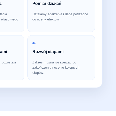
a
Pomiar działań
łania
Ustalamy zdarzenia i dane potrzebne
 właściwego
do oceny efektów.
04
bami
Rozwój etapami
y pozostają
Zakres można rozszerzać po
zakończeniu i ocenie kolejnych
etapów.