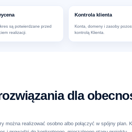
wycena
Kontrola klienta
akres są potwierdzane przed
Konta, domeny i zasoby pozos
iem realizacji.
kontrolą Klienta.
ozwiązania dla obecnoś
y można realizować osobno albo połączyć w spójny plan. 
es i prowadzi do konkretnego, mierzalnego etapu projektu.