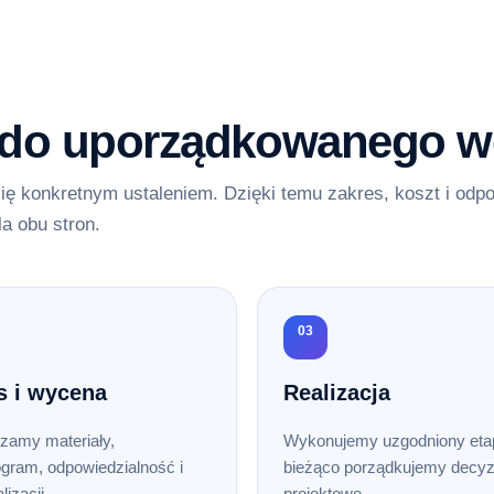
 do uporządkowanego w
ię konkretnym ustaleniem. Dzięki temu zakres, koszt i odp
la obu stron.
03
s i wycena
Realizacja
zamy materiały,
Wykonujemy uzgodniony etap
gram, odpowiedzialność i
bieżąco porządkujemy decyz
lizacji.
projektowe.