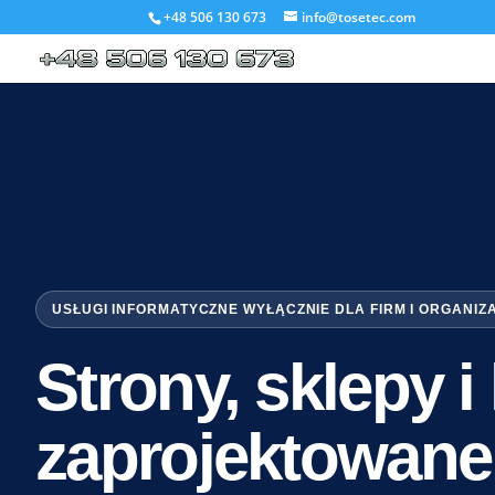
+48 506 130 673
info@tosetec.com
USŁUGI INFORMATYCZNE WYŁĄCZNIE DLA FIRM I ORGANIZ
Strony, sklepy 
zaprojektowane