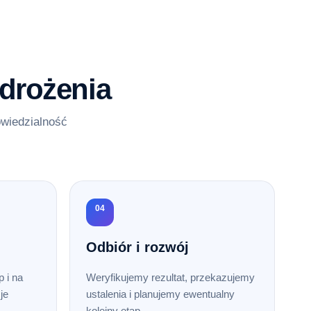
drożenia
owiedzialność
04
Odbiór i rozwój
 i na
Weryfikujemy rezultat, przekazujemy
je
ustalenia i planujemy ewentualny
kolejny etap.