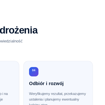
drożenia
owiedzialność
04
Odbiór i rozwój
 i na
Weryfikujemy rezultat, przekazujemy
je
ustalenia i planujemy ewentualny
kolejny etap.