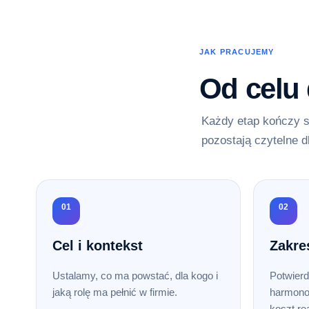
JAK PRACUJEMY
Od celu
Każdy etap kończy s
pozostają czytelne d
01
02
Cel i kontekst
Zakre
Ustalamy, co ma powstać, dla kogo i
Potwierd
jaką rolę ma pełnić w firmie.
harmono
koszt rea