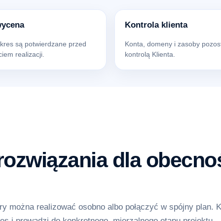
wycena
Kontrola klienta
akres są potwierdzane przed
Konta, domeny i zasoby pozos
iem realizacji.
kontrolą Klienta.
ozwiązania dla obecnoś
y można realizować osobno albo połączyć w spójny plan. 
es i prowadzi do konkretnego, mierzalnego etapu projektu.