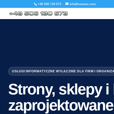
+48 506 130 673
info@tosetec.com
USŁUGI INFORMATYCZNE WYŁĄCZNIE DLA FIRM I ORGANIZ
Strony, sklepy 
zaprojektowane