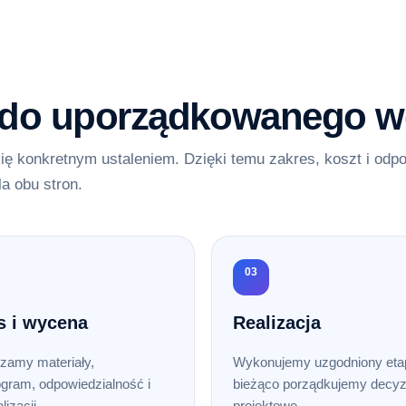
 do uporządkowanego w
ię konkretnym ustaleniem. Dzięki temu zakres, koszt i odp
la obu stron.
03
s i wycena
Realizacja
zamy materiały,
Wykonujemy uzgodniony etap
gram, odpowiedzialność i
bieżąco porządkujemy decyz
lizacji.
projektowe.