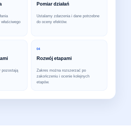
a
Pomiar działań
łania
Ustalamy zdarzenia i dane potrzebne
 właściwego
do oceny efektów.
04
bami
Rozwój etapami
y pozostają
Zakres można rozszerzać po
zakończeniu i ocenie kolejnych
etapów.