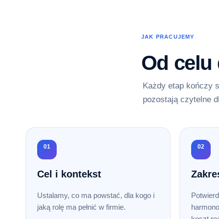
JAK PRACUJEMY
Od celu
Każdy etap kończy s
pozostają czytelne d
01
02
Cel i kontekst
Zakre
Ustalamy, co ma powstać, dla kogo i
Potwierd
jaką rolę ma pełnić w firmie.
harmono
koszt rea