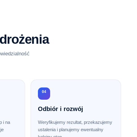
drożenia
owiedzialność
04
Odbiór i rozwój
 i na
Weryfikujemy rezultat, przekazujemy
je
ustalenia i planujemy ewentualny
kolejny etap.