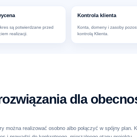
wycena
Kontrola klienta
akres są potwierdzane przed
Konta, domeny i zasoby pozos
iem realizacji.
kontrolą Klienta.
ozwiązania dla obecnoś
y można realizować osobno albo połączyć w spójny plan. 
es i prowadzi do konkretnego, mierzalnego etapu projektu.