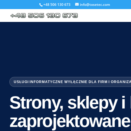
+48 506 130 673
info@tosetec.com
USŁUGI INFORMATYCZNE WYŁĄCZNIE DLA FIRM I ORGANIZ
Strony, sklepy 
zaprojektowane