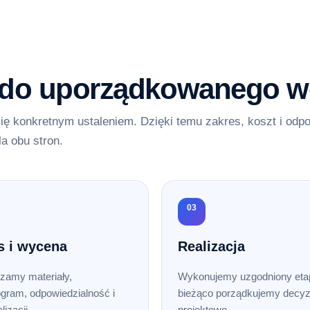
 do uporządkowanego w
ię konkretnym ustaleniem. Dzięki temu zakres, koszt i odp
la obu stron.
03
s i wycena
Realizacja
zamy materiały,
Wykonujemy uzgodniony etap
gram, odpowiedzialność i
bieżąco porządkujemy decyz
lizacji.
projektowe.