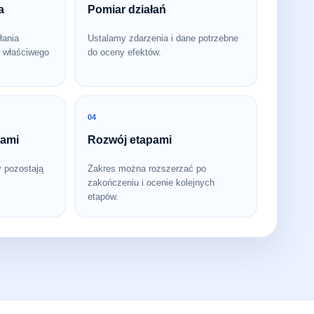
a
Pomiar działań
łania
Ustalamy zdarzenia i dane potrzebne
 właściwego
do oceny efektów.
04
bami
Rozwój etapami
y pozostają
Zakres można rozszerzać po
zakończeniu i ocenie kolejnych
etapów.