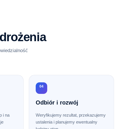
drożenia
owiedzialność
04
Odbiór i rozwój
 i na
Weryfikujemy rezultat, przekazujemy
je
ustalenia i planujemy ewentualny
kolejny etap.