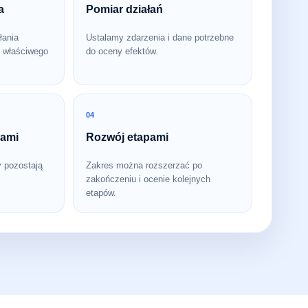
a
Pomiar działań
łania
Ustalamy zdarzenia i dane potrzebne
 właściwego
do oceny efektów.
04
bami
Rozwój etapami
y pozostają
Zakres można rozszerzać po
zakończeniu i ocenie kolejnych
etapów.