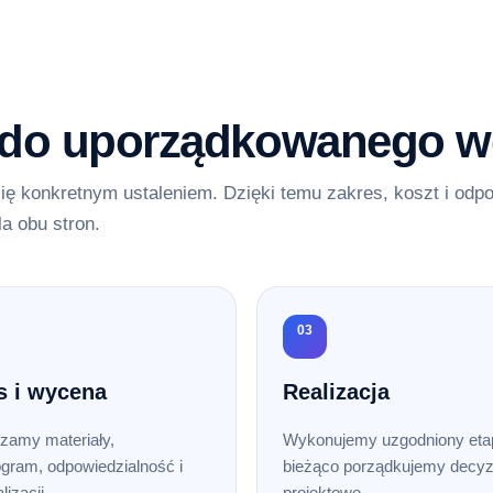
 do uporządkowanego w
ię konkretnym ustaleniem. Dzięki temu zakres, koszt i odp
la obu stron.
03
s i wycena
Realizacja
zamy materiały,
Wykonujemy uzgodniony etap
gram, odpowiedzialność i
bieżąco porządkujemy decyz
lizacji.
projektowe.