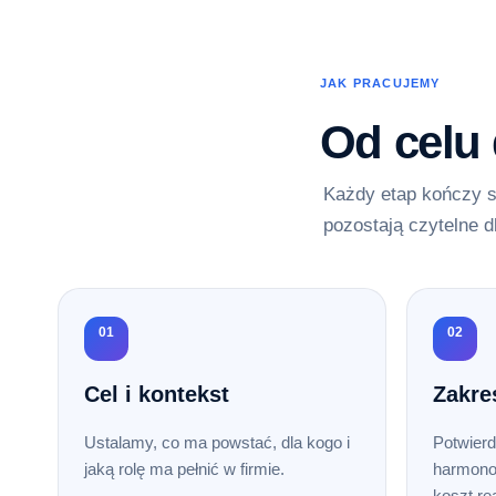
JAK PRACUJEMY
Od celu
Każdy etap kończy s
pozostają czytelne d
01
02
Cel i kontekst
Zakre
Ustalamy, co ma powstać, dla kogo i
Potwierd
jaką rolę ma pełnić w firmie.
harmono
koszt rea