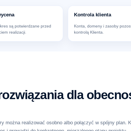
wycena
Kontrola klienta
akres są potwierdzane przed
Konta, domeny i zasoby pozos
iem realizacji.
kontrolą Klienta.
ozwiązania dla obecnoś
y można realizować osobno albo połączyć w spójny plan. 
es i prowadzi do konkretnego, mierzalnego etapu projektu.