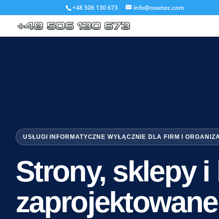
+48 506 130 673
info@tosetec.com
USŁUGI INFORMATYCZNE WYŁĄCZNIE DLA FIRM I ORGANIZ
Strony, sklepy 
zaprojektowane