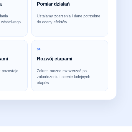
a
Pomiar działań
łania
Ustalamy zdarzenia i dane potrzebne
 właściwego
do oceny efektów.
04
bami
Rozwój etapami
y pozostają
Zakres można rozszerzać po
zakończeniu i ocenie kolejnych
etapów.