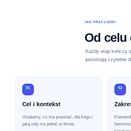
JAK PRACUJEMY
Od celu
Każdy etap kończy s
pozostają czytelne d
01
02
Cel i kontekst
Zakre
Ustalamy, co ma powstać, dla kogo i
Potwierd
jaką rolę ma pełnić w firmie.
harmono
koszt rea