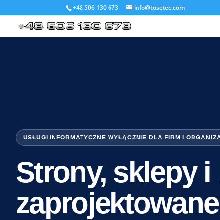
+48 506 130 673
info@tosetec.com
USŁUGI INFORMATYCZNE WYŁĄCZNIE DLA FIRM I ORGANIZ
Strony, sklepy 
zaprojektowane