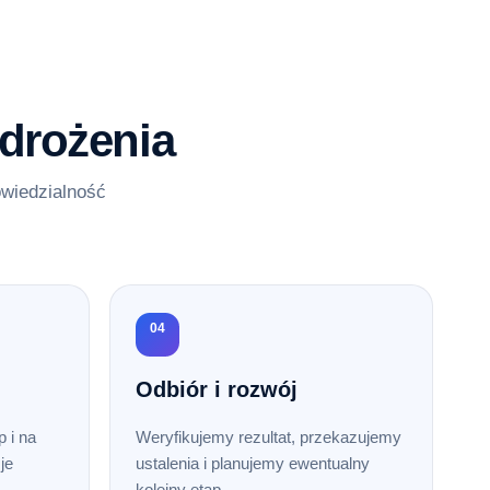
drożenia
owiedzialność
04
Odbiór i rozwój
 i na
Weryfikujemy rezultat, przekazujemy
je
ustalenia i planujemy ewentualny
kolejny etap.