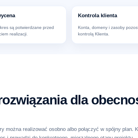
wycena
Kontrola klienta
akres są potwierdzane przed
Konta, domeny i zasoby pozos
iem realizacji.
kontrolą Klienta.
ozwiązania dla obecnoś
y można realizować osobno albo połączyć w spójny plan. 
es i prowadzi do konkretnego, mierzalnego etapu projektu.