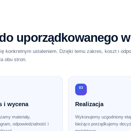
 do uporządkowanego w
ię konkretnym ustaleniem. Dzięki temu zakres, koszt i odp
la obu stron.
03
s i wycena
Realizacja
zamy materiały,
Wykonujemy uzgodniony etap
gram, odpowiedzialność i
bieżąco porządkujemy decyz
lizacji.
projektowe.