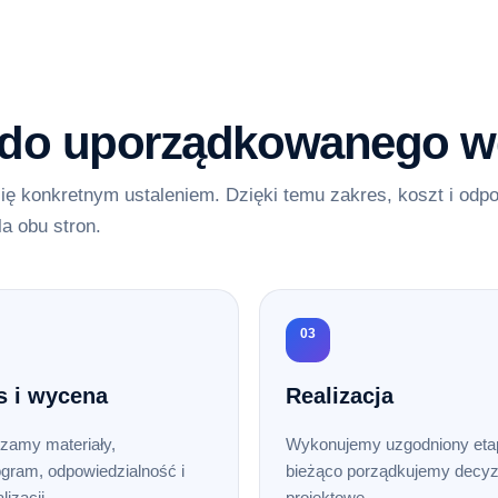
 do uporządkowanego w
ię konkretnym ustaleniem. Dzięki temu zakres, koszt i odp
la obu stron.
03
s i wycena
Realizacja
zamy materiały,
Wykonujemy uzgodniony etap
gram, odpowiedzialność i
bieżąco porządkujemy decyz
lizacji.
projektowe.