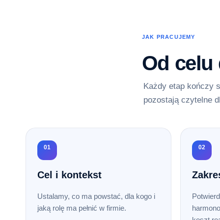
JAK PRACUJEMY
Od celu
Każdy etap kończy s
pozostają czytelne d
01
02
Cel i kontekst
Zakre
Ustalamy, co ma powstać, dla kogo i
Potwierd
jaką rolę ma pełnić w firmie.
harmono
koszt rea