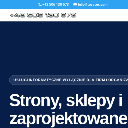
+48 506 130 673
info@tosetec.com
USŁUGI INFORMATYCZNE WYŁĄCZNIE DLA FIRM I ORGANIZ
Strony, sklepy 
zaprojektowane