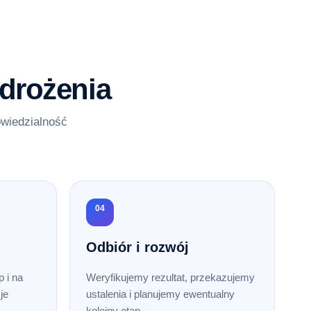
drożenia
owiedzialność
04
Odbiór i rozwój
 i na
Weryfikujemy rezultat, przekazujemy
je
ustalenia i planujemy ewentualny
kolejny etap.