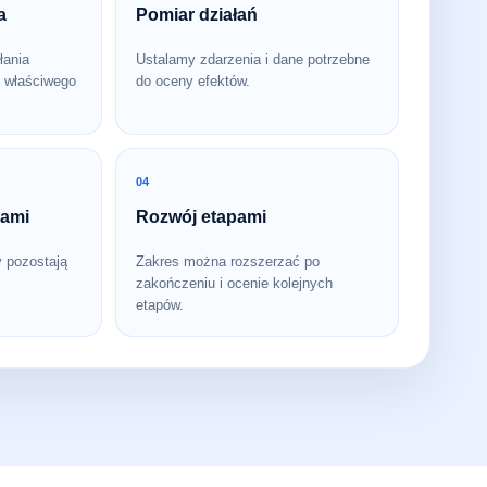
a
Pomiar działań
łania
Ustalamy zdarzenia i dane potrzebne
 właściwego
do oceny efektów.
04
bami
Rozwój etapami
y pozostają
Zakres można rozszerzać po
zakończeniu i ocenie kolejnych
etapów.