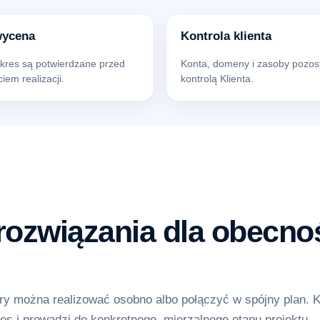
wycena
Kontrola klienta
akres są potwierdzane przed
Konta, domeny i zasoby pozos
iem realizacji.
kontrolą Klienta.
ozwiązania dla obecnoś
y można realizować osobno albo połączyć w spójny plan. 
es i prowadzi do konkretnego, mierzalnego etapu projektu.