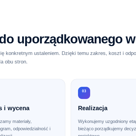
 do uporządkowanego w
ię konkretnym ustaleniem. Dzięki temu zakres, koszt i odp
la obu stron.
03
s i wycena
Realizacja
zamy materiały,
Wykonujemy uzgodniony etap
gram, odpowiedzialność i
bieżąco porządkujemy decyz
lizacji.
projektowe.