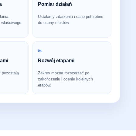
a
Pomiar działań
łania
Ustalamy zdarzenia i dane potrzebne
 właściwego
do oceny efektów.
04
bami
Rozwój etapami
y pozostają
Zakres można rozszerzać po
zakończeniu i ocenie kolejnych
etapów.