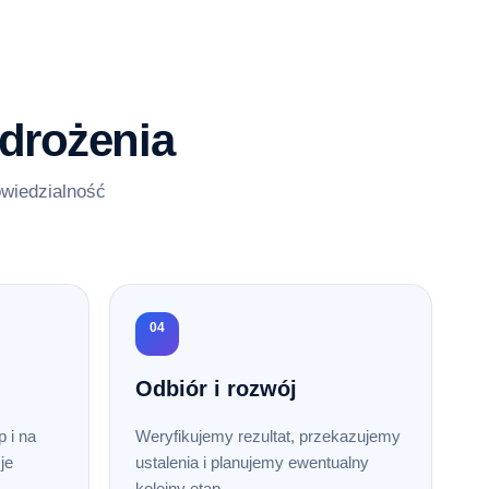
drożenia
owiedzialność
04
Odbiór i rozwój
 i na
Weryfikujemy rezultat, przekazujemy
je
ustalenia i planujemy ewentualny
kolejny etap.