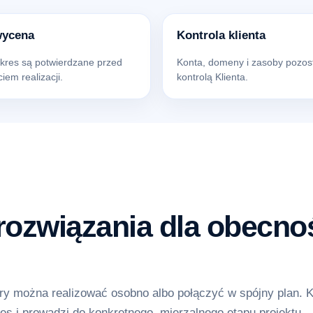
wycena
Kontrola klienta
akres są potwierdzane przed
Konta, domeny i zasoby pozos
iem realizacji.
kontrolą Klienta.
ozwiązania dla obecnoś
y można realizować osobno albo połączyć w spójny plan. 
es i prowadzi do konkretnego, mierzalnego etapu projektu.