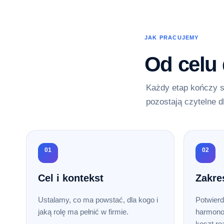
JAK PRACUJEMY
Od celu
Każdy etap kończy s
pozostają czytelne d
01
02
Cel i kontekst
Zakre
Ustalamy, co ma powstać, dla kogo i
Potwierd
jaką rolę ma pełnić w firmie.
harmono
koszt rea