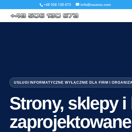
+48 506 130 673
info@tosetec.com
USŁUGI INFORMATYCZNE WYŁĄCZNIE DLA FIRM I ORGANIZ
Strony, sklepy 
zaprojektowane