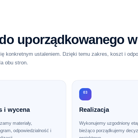
 do uporządkowanego w
ię konkretnym ustaleniem. Dzięki temu zakres, koszt i odp
la obu stron.
03
s i wycena
Realizacja
zamy materiały,
Wykonujemy uzgodniony etap
gram, odpowiedzialność i
bieżąco porządkujemy decyz
lizacji.
projektowe.