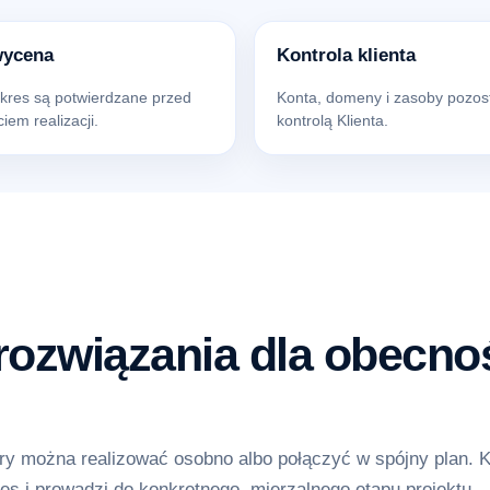
wycena
Kontrola klienta
akres są potwierdzane przed
Konta, domeny i zasoby pozos
iem realizacji.
kontrolą Klienta.
ozwiązania dla obecnoś
y można realizować osobno albo połączyć w spójny plan. 
es i prowadzi do konkretnego, mierzalnego etapu projektu.