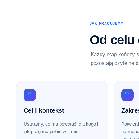
JAK PRACUJEMY
Od celu
Każdy etap kończy s
pozostają czytelne d
01
02
Cel i kontekst
Zakre
Ustalamy, co ma powstać, dla kogo i
Potwierd
jaką rolę ma pełnić w firmie.
harmono
koszt rea