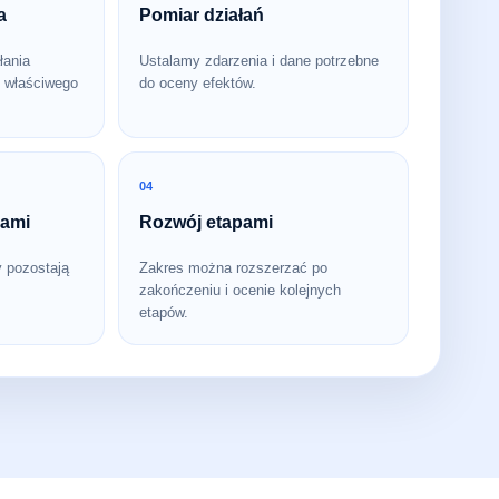
a
Pomiar działań
łania
Ustalamy zdarzenia i dane potrzebne
 właściwego
do oceny efektów.
04
bami
Rozwój etapami
y pozostają
Zakres można rozszerzać po
zakończeniu i ocenie kolejnych
etapów.