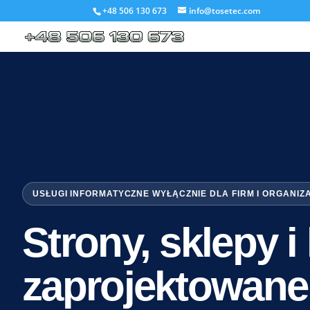
+48 506 130 673
info@tosetec.com
USŁUGI INFORMATYCZNE WYŁĄCZNIE DLA FIRM I ORGANIZ
Strony, sklepy 
zaprojektowane