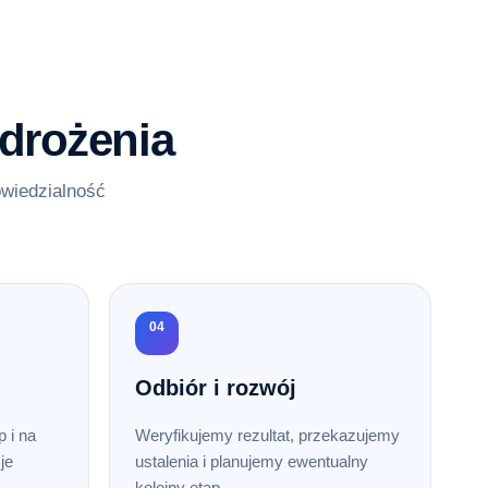
drożenia
owiedzialność
04
Odbiór i rozwój
 i na
Weryfikujemy rezultat, przekazujemy
je
ustalenia i planujemy ewentualny
kolejny etap.