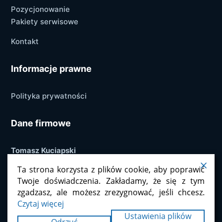
Pozycjonowanie
Pakiety serwisowe
Kontakt
Informacje prawne
Polityka prywatności
Dane firmowe
Tomasz Kuciapski
ul. 15 Sierpnia 2
Ta strona korzysta z plików cookie, aby poprawić
96-500 Sochaczew
Twoje doświadczenia. Zakładamy, że się z tym
Polska
zgadzasz, ale możesz zrezygnować, jeśli chcesz.
Czytaj więcej
NIP / VAT UE: PL7751620451
Ustawienia plików
Odrzuć