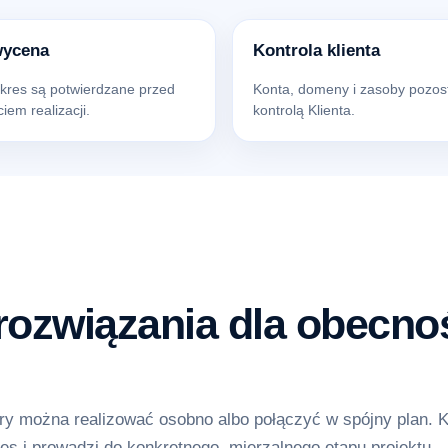
wycena
Kontrola klienta
akres są potwierdzane przed
Konta, domeny i zasoby pozos
iem realizacji.
kontrolą Klienta.
ozwiązania dla obecnoś
y można realizować osobno albo połączyć w spójny plan. 
es i prowadzi do konkretnego, mierzalnego etapu projektu.