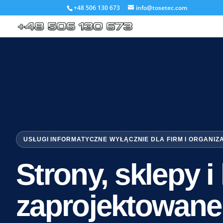
+48 506 130 673
info@tosetec.com
USŁUGI INFORMATYCZNE WYŁĄCZNIE DLA FIRM I ORGANIZ
Strony, sklepy 
zaprojektowane