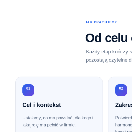
JAK PRACUJEMY
Od celu
Każdy etap kończy s
pozostają czytelne d
01
02
Cel i kontekst
Zakre
Ustalamy, co ma powstać, dla kogo i
Potwierd
jaką rolę ma pełnić w firmie.
harmono
koszt rea