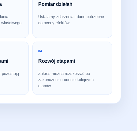
a
Pomiar działań
łania
Ustalamy zdarzenia i dane potrzebne
 właściwego
do oceny efektów.
04
bami
Rozwój etapami
y pozostają
Zakres można rozszerzać po
zakończeniu i ocenie kolejnych
etapów.