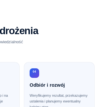
drożenia
owiedzialność
04
Odbiór i rozwój
 i na
Weryfikujemy rezultat, przekazujemy
je
ustalenia i planujemy ewentualny
kolejny etap.