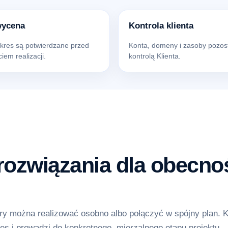
wycena
Kontrola klienta
akres są potwierdzane przed
Konta, domeny i zasoby pozos
iem realizacji.
kontrolą Klienta.
ozwiązania dla obecnoś
y można realizować osobno albo połączyć w spójny plan. 
es i prowadzi do konkretnego, mierzalnego etapu projektu.