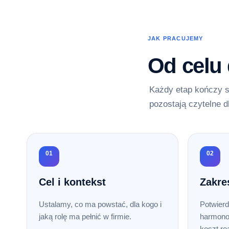
JAK PRACUJEMY
Od celu
Każdy etap kończy s
pozostają czytelne d
01
02
Cel i kontekst
Zakre
Ustalamy, co ma powstać, dla kogo i
Potwierd
jaką rolę ma pełnić w firmie.
harmono
koszt rea