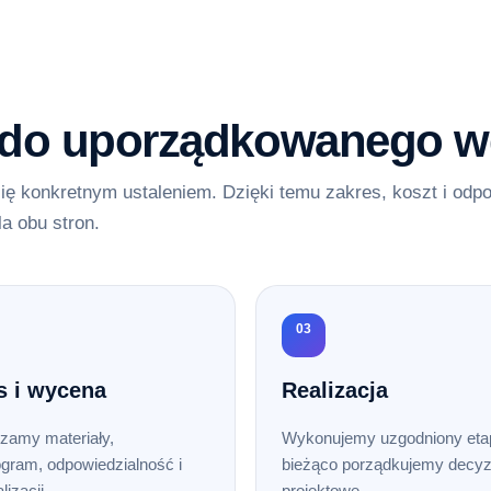
 do uporządkowanego w
ię konkretnym ustaleniem. Dzięki temu zakres, koszt i odp
la obu stron.
03
s i wycena
Realizacja
zamy materiały,
Wykonujemy uzgodniony etap
gram, odpowiedzialność i
bieżąco porządkujemy decyz
lizacji.
projektowe.