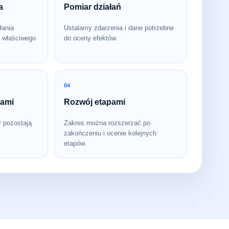
a
Pomiar działań
łania
Ustalamy zdarzenia i dane potrzebne
 właściwego
do oceny efektów.
04
bami
Rozwój etapami
y pozostają
Zakres można rozszerzać po
zakończeniu i ocenie kolejnych
etapów.