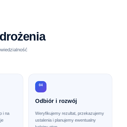
drożenia
owiedzialność
04
Odbiór i rozwój
 i na
Weryfikujemy rezultat, przekazujemy
je
ustalenia i planujemy ewentualny
kolejny etap.