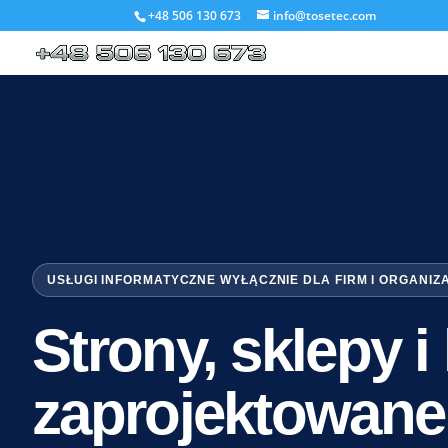
+48 506 130 673
info@tosetec.com
USŁUGI INFORMATYCZNE WYŁĄCZNIE DLA FIRM I ORGANIZ
Strony, sklepy 
zaprojektowane