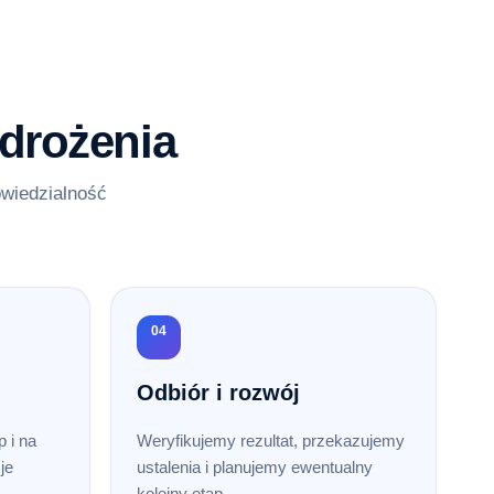
drożenia
owiedzialność
04
Odbiór i rozwój
 i na
Weryfikujemy rezultat, przekazujemy
je
ustalenia i planujemy ewentualny
kolejny etap.