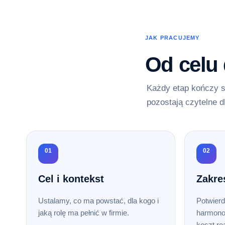
JAK PRACUJEMY
Od celu
Każdy etap kończy s
pozostają czytelne d
01
02
Cel i kontekst
Zakre
Ustalamy, co ma powstać, dla kogo i
Potwierd
jaką rolę ma pełnić w firmie.
harmono
koszt rea