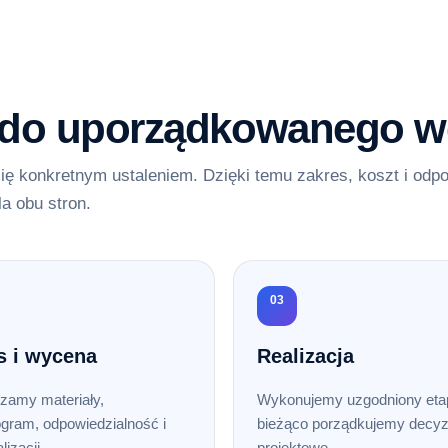
 do uporządkowanego w
ię konkretnym ustaleniem. Dzięki temu zakres, koszt i odp
la obu stron.
03
s i wycena
Realizacja
zamy materiały,
Wykonujemy uzgodniony etap
gram, odpowiedzialność i
bieżąco porządkujemy decyz
lizacji.
projektowe.