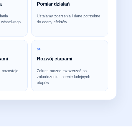
a
Pomiar działań
łania
Ustalamy zdarzenia i dane potrzebne
 właściwego
do oceny efektów.
04
bami
Rozwój etapami
y pozostają
Zakres można rozszerzać po
zakończeniu i ocenie kolejnych
etapów.