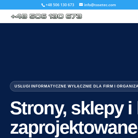
+48 506 130 673
info@tosetec.com
USŁUGI INFORMATYCZNE WYŁĄCZNIE DLA FIRM I ORGANIZ
Strony, sklepy 
zaprojektowane