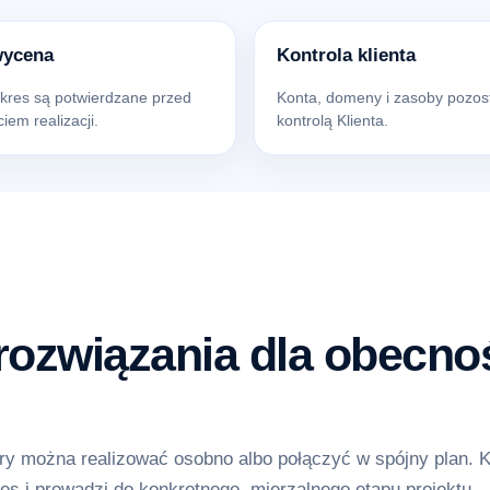
wycena
Kontrola klienta
akres są potwierdzane przed
Konta, domeny i zasoby pozos
iem realizacji.
kontrolą Klienta.
ozwiązania dla obecnoś
y można realizować osobno albo połączyć w spójny plan. 
es i prowadzi do konkretnego, mierzalnego etapu projektu.