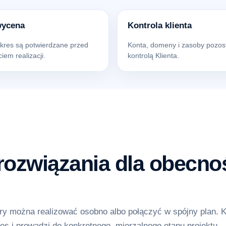
wycena
Kontrola klienta
akres są potwierdzane przed
Konta, domeny i zasoby pozos
iem realizacji.
kontrolą Klienta.
ozwiązania dla obecnoś
y można realizować osobno albo połączyć w spójny plan. 
es i prowadzi do konkretnego, mierzalnego etapu projektu.