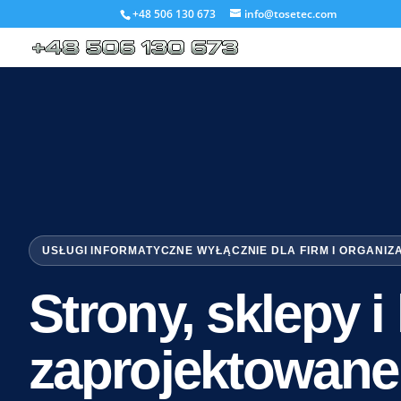
+48 506 130 673
info@tosetec.com
USŁUGI INFORMATYCZNE WYŁĄCZNIE DLA FIRM I ORGANIZ
Strony, sklepy 
zaprojektowane