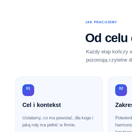
JAK PRACUJEMY
Od celu
Każdy etap kończy s
pozostają czytelne d
01
02
Cel i kontekst
Zakre
Ustalamy, co ma powstać, dla kogo i
Potwierd
jaką rolę ma pełnić w firmie.
harmono
koszt rea