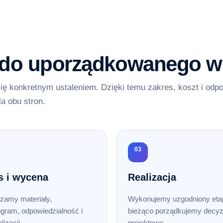
 do uporządkowanego w
ię konkretnym ustaleniem. Dzięki temu zakres, koszt i odp
la obu stron.
03
s i wycena
Realizacja
zamy materiały,
Wykonujemy uzgodniony etap
gram, odpowiedzialność i
bieżąco porządkujemy decyz
lizacji.
projektowe.