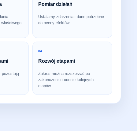
a
Pomiar działań
łania
Ustalamy zdarzenia i dane potrzebne
 właściwego
do oceny efektów.
04
bami
Rozwój etapami
y pozostają
Zakres można rozszerzać po
zakończeniu i ocenie kolejnych
etapów.